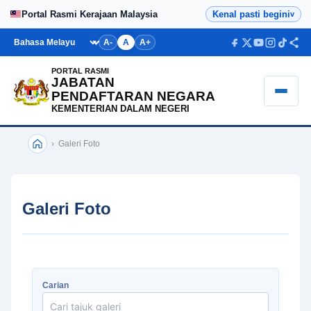
Laman
Portal Rasmi Kerajaan Malaysia
Kenal pasti begini
v
Utama
Bahasa
A-
A
A+
PORTAL RASMI
JABATAN
PENDAFTARAN NEGARA
KEMENTERIAN DALAM NEGERI
›
Galeri Foto
Galeri Foto
Carian