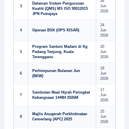
26
Dalaman Sistem Pengurusan
3
Jun
Kualiti (QMS) MS ISO 90012015
2026
JPN Putrajaya
24
4
Operasi BSK (OPS KISAR)
Jun
2026
Program Santuni Madani di Kg
20
5
Padang Tanjung, Kuala
Jun
Terengganu
2026
18
Perhimpunan Bulanan Jun
6
Jun
(BKW)
2026
17
Sambutan Maal Hijrah Peringkat
7
Jun
Kebangsaan 1448H 2026M
2026
15
Majlis Anugerah Perkhidmatan
8
Jun
Cemerlang (APC) 2025
2026