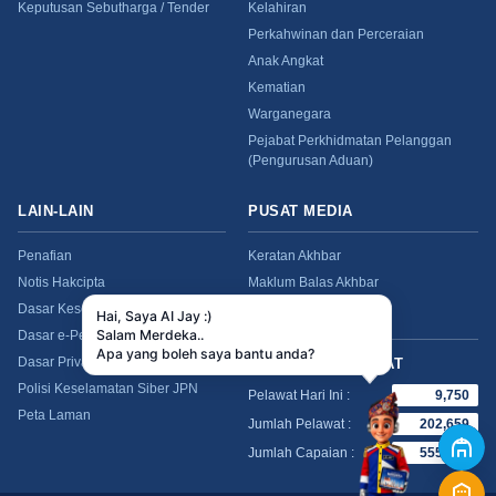
Keputusan Sebutharga / Tender
Kelahiran
Perkahwinan dan Perceraian
Anak Angkat
Kematian
Warganegara
Pejabat Perkhidmatan Pelanggan
(Pengurusan Aduan)
LAIN-LAIN
PUSAT MEDIA
Penafian
Keratan Akhbar
Notis Hakcipta
Maklum Balas Akhbar
Dasar Keselamatan
Kenyataan Media
Dasar e-Penyertaan
Dasar Privasi
BILANGAN PELAWAT
Polisi Keselamatan Siber JPN
Pelawat Hari Ini :
9,750
Peta Laman
Jumlah Pelawat :
202,659
Jumlah Capaian :
555,141