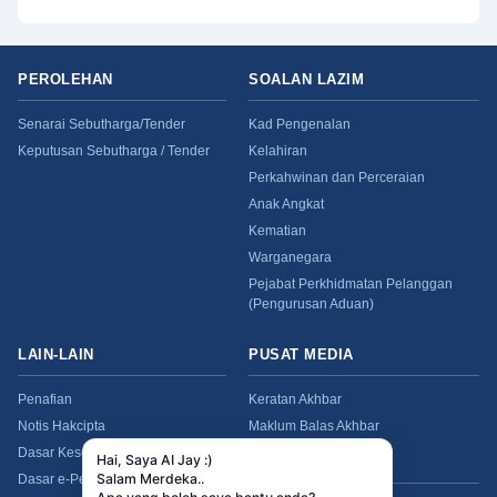
PEROLEHAN
SOALAN LAZIM
Senarai Sebutharga/Tender
Kad Pengenalan
Keputusan Sebutharga / Tender
Kelahiran
Perkahwinan dan Perceraian
Anak Angkat
Kematian
Warganegara
Pejabat Perkhidmatan Pelanggan
(Pengurusan Aduan)
LAIN-LAIN
PUSAT MEDIA
Penafian
Keratan Akhbar
Notis Hakcipta
Maklum Balas Akhbar
Dasar Keselamatan
Kenyataan Media
Dasar e-Penyertaan