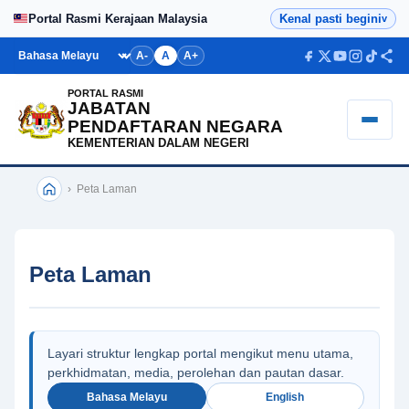
Laman
Portal Rasmi Kerajaan Malaysia
Kenal pasti begini
v
Utama
Bahasa
A-
A
A+
PORTAL RASMI
JABATAN
PENDAFTARAN NEGARA
KEMENTERIAN DALAM NEGERI
›
Peta Laman
Peta Laman
Layari struktur lengkap portal mengikut menu utama,
perkhidmatan, media, perolehan dan pautan dasar.
Bahasa Melayu
English