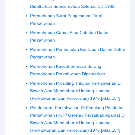
Didaftarkan Sebelum Atau Selepas 1.3.1982.
Permohonan Surat Pengesahan Taraf
Perkahwinan
Permohonan Carian Atau Cabutan Daftar
Perkahwinan
Permohonan Pembetulan Kesilapan Dalam Daftar
Perkahwinan
Permohonan Kaveat Semasa Borang
Permohonan Perkahwinan Dipamerkan
Permohonan Prosiding Tribunal Perkahwinan Di
Bawah Akta Membaharui Undang-Undang
(Perkahwinan Dan Perceraian) 1976 [Akta 164]
Pendaftaran Perkahwinan Di Penolong Pendaftar
Perkahwinan (Kuil / Gereja / Persatuan Agama) Di
Bawah Akta Membaharui Undang-Undang
(Perkahwinan Dan Perceraian) 1976 [Akta 164]