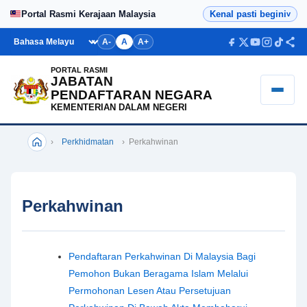
Laman
Portal Rasmi Kerajaan Malaysia
Kenal pasti begini
v
Utama
Bahasa
A-
A
A+
PORTAL RASMI
JABATAN
PENDAFTARAN NEGARA
KEMENTERIAN DALAM NEGERI
›
Perkhidmatan
›
Perkahwinan
Perkahwinan
Pendaftaran Perkahwinan Di Malaysia Bagi
Pemohon Bukan Beragama Islam Melalui
Permohonan Lesen Atau Persetujuan