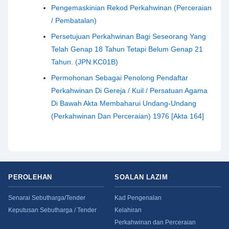
Pengemaskinian Rekod Perkahwinan (Perceraian
/ Pembatalan)
Persetujuan Perkahwinan Bagi Seseorang Yang
Telah Genap 18 Tahun Tetapi Belum Genap 21
Tahun. (JPN.KC01B)
Permohonan Sebagai Penolong Pendaftar
Perkahwinan Di Gereja / Kuil / Persatuan Agama
Di Bawah Akta Membaharui Undang-Undang
(Perkahwinan Dan Perceraian) 1976 [Akta 164]
PEROLEHAN
SOALAN LAZIM
Senarai Sebutharga/Tender
Kad Pengenalan
Keputusan Sebutharga / Tender
Kelahiran
Perkahwinan dan Perceraian